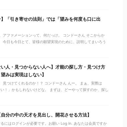
ン】「引き寄せの法則」では「望みを何度も口に出
か、アファメーションって、何だっけ。 コンドーさん そこからか
。 今日も今日とて、皆様の願望実現のために、説明してまいろう
ない人・見つからない人へ】才能の探し方・見つけ方
と望みは実現はしない】
！ 見つけてくれるのか！？ コンドーさん んー。 まぁ、実際は
い！」かもしれないけどな。 まずは、どーやって探すのか、探し
【自分の中の天才を見出し、開花させる方法】
にはログインが必要です。お願い Log In. あなたは会員ですか