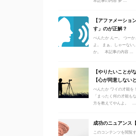
本記事の内容 夢 ...
【アファメーショ
す」のが正解？
ぺんたか んー。 つー
よ。 まぁ、しゃーない
か。 本記事の内容 ...
【やりたいことが
【心が同意しない
ぺんたか ワイの才能を
「まったく何の才能もな
方を教えてやんよ。 ...
成功のニュアンス
このコンテンツを閲覧する