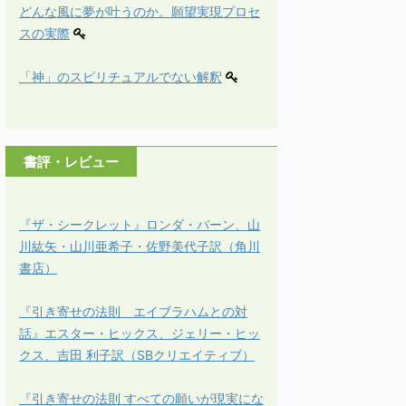
どんな風に夢が叶うのか。願望実現プロセ
スの実際
「神」のスピリチュアルでない解釈
書評・レビュー
『ザ・シークレット』ロンダ・バーン、山
川紘矢・山川亜希子・佐野美代子訳（角川
書店）
『引き寄せの法則 エイブラハムとの対
話』エスター・ヒックス、ジェリー・ヒッ
クス、吉田 利子訳（SBクリエイティブ）
『引き寄せの法則 すべての願いが現実にな