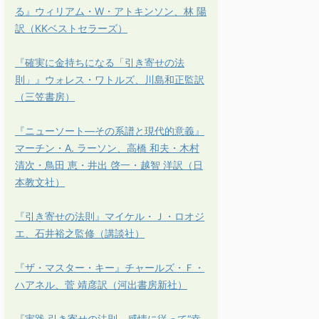
る』ウィリアム・W・アトキンソン、林 陽
訳（KKベストセラーズ）
『確実に金持ちになる「引き寄せの法
則」』ウォレス・ワトルズ、川島和正監訳
（三笠書房）
『ニューソート―その系譜と現代的意義』
マーチン・A. ラーソン、高橋 和夫・木村
清次・鳥田 恵・井出 啓一・越智 洋訳（日
本教文社）
『引き寄せの法則』マイケル・Ｊ・ロオジ
エ、石井裕之監修（講談社）
『ザ・マスター・キー』チャールズ・Ｆ・
ハアネル、菅 靖彦訳（河出書房新社）
『実践 引き寄せの法則 感情に従って“幸