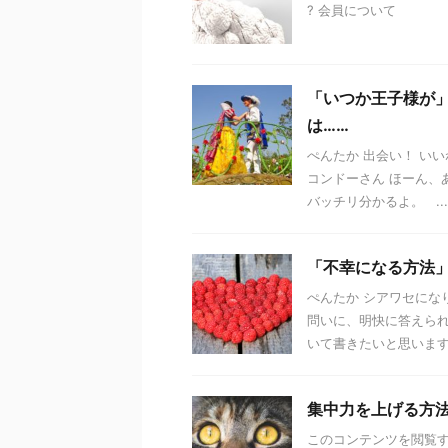
? 会員について
「いつか王子様が
は……
ぺんたか 出会い！ い
コンドーさん ほーん、
バッチリ分かるよ。 ...
「不幸になる方法
ぺんたか シアワセにな
問いに、明快に答えら
いて書きたいと思います .
集中力を上げる方
このコンテンツを閲覧する