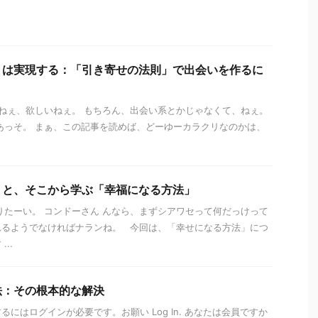
」は実現する：「引き寄せの法則」で出会いを作るに
いねぇ、欲しいねぇ。 もちろん、出会い系とかじゃなくて、ねぇ。
あっそ。 まぁ、この記事を読めば、どーゆーカラクリなのかは、
」と、そこから学ぶ「幸福になる方法」
りたーい。 コンドーさん んなら、まずシアワセって何だっけって
れるようでなければナランね。 今回は、「幸せになる方法」につ
..
法：その根本的な解決
にはログインが必要です。お願い Log In. あなたは会員ですか