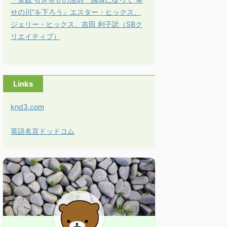
せの川”を下ろう』エスター・ヒックス、
ジェリー・ヒックス、吉田 利子訳（SBク
リエイティブ）
Links
knd3.com
英語名言ドッドコム