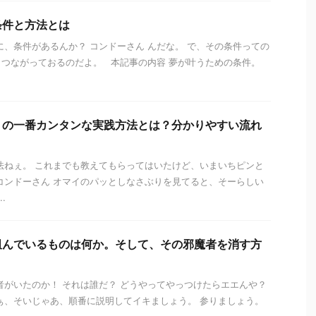
条件と方法とは
に、条件があるんか？ コンドーさん んだな。 で、その条件っての
つながっておるのだよ。 本記事の内容 夢が叶うための条件。
」の一番カンタンな実践方法とは？分かりやすい流れ
法ねぇ。 これまでも教えてもらってはいたけど、いまいちピンと
コンドーさん オマイのパッとしなさぶりを見てると、そーらしい
.
阻んでいるものは何か。そして、その邪魔者を消す方
者がいたのか！ それは誰だ？ どうやってやっつけたらエエんや？
ぁ、そいじゃあ、順番に説明してイキましょう。 参りましょう。