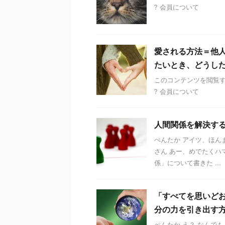
? 会員について
愛される方法＝他
たいとき、どうし
このコンテンツを閲覧する
? 会員について
人間関係を解決す
ぺんたか アイツ、ほん
さん あー、めでたくハ
係」について書きた ...
「すべてを思いど
分の力を引き出す
ぺんたか え？ なんで