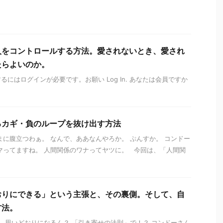
人をコントロールする方法。愛されないとき、愛され
たらよいのか。
にはログインが必要です。お願い Log In. あなたは会員ですか
るカギ・負のループを抜け出す方法
まに腹立つわぁ。 なんで、ああなんやろか。 ぷんすか。 コンドー
マってますね。 人間関係のワナってヤツに。 今回は、「人間関
おりにできる」という主張と、その裏側。そして、自
方法。
も、思いどおりになるん？ 「引き寄せの法則」で！？ コンドーさん