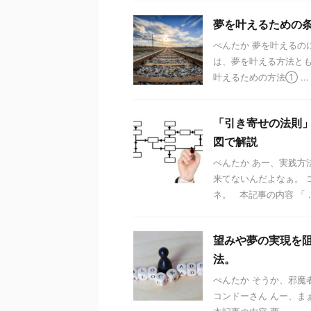
夢を叶えるための
ぺんたか 夢を叶えるの
は、夢を叶える方法とも
叶えるための方法① ...
「引き寄せの法則
図で解説
ぺんたか あー、実践方
来てないんだよなぁ。 
ネ。 本記事の内容 「 ..
望みや夢の実現を
法。
ぺんたか そうか、邪魔
コンドーさん んー、ま