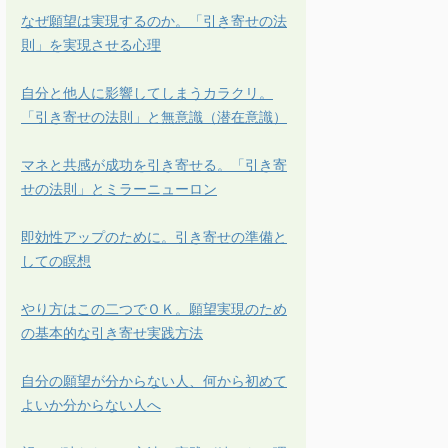
なぜ願望は実現するのか。「引き寄せの法
則」を実現させる心理
自分と他人に影響してしまうカラクリ。
「引き寄せの法則」と無意識（潜在意識）
マネと共感が成功を引き寄せる。「引き寄
せの法則」とミラーニューロン
即効性アップのために。引き寄せの準備と
しての瞑想
やり方はこの二つでＯＫ。願望実現のため
の基本的な引き寄せ実践方法
自分の願望が分からない人、何から初めて
よいか分からない人へ