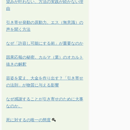
望みが叶わない、方法の実践が続かない理
由
引き寄せ発動の原動力。エス（無意識）の
声を聞く方法
なぜ「許容し可能にする術」が重要なのか
因果応報の秘密。カルマ（業）のオカルト
抜きの解釈
容姿を変え、大金を作り出す？「引き寄せ
の法則」が物質に与える影響
なぜ感謝することが引き寄せのために大事
なのか。
死に対するの唯一の態度