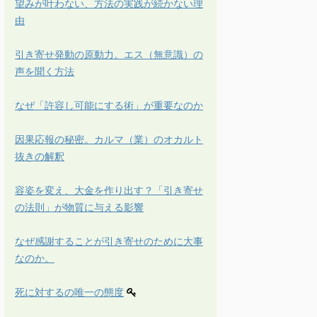
望みが叶わない、方法の実践が続かない理
由
引き寄せ発動の原動力。エス（無意識）の
声を聞く方法
なぜ「許容し可能にする術」が重要なのか
因果応報の秘密。カルマ（業）のオカルト
抜きの解釈
容姿を変え、大金を作り出す？「引き寄せ
の法則」が物質に与える影響
なぜ感謝することが引き寄せのために大事
なのか。
死に対するの唯一の態度