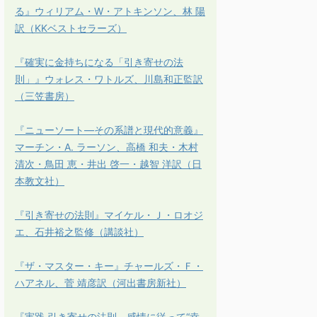
る』ウィリアム・W・アトキンソン、林 陽
訳（KKベストセラーズ）
『確実に金持ちになる「引き寄せの法
則」』ウォレス・ワトルズ、川島和正監訳
（三笠書房）
『ニューソート―その系譜と現代的意義』
マーチン・A. ラーソン、高橋 和夫・木村
清次・鳥田 恵・井出 啓一・越智 洋訳（日
本教文社）
『引き寄せの法則』マイケル・Ｊ・ロオジ
エ、石井裕之監修（講談社）
『ザ・マスター・キー』チャールズ・Ｆ・
ハアネル、菅 靖彦訳（河出書房新社）
『実践 引き寄せの法則 感情に従って“幸