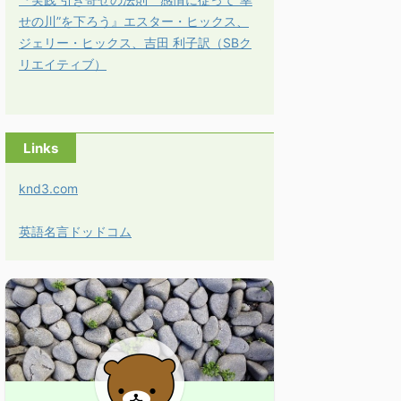
せの川”を下ろう』エスター・ヒックス、
ジェリー・ヒックス、吉田 利子訳（SBク
リエイティブ）
Links
knd3.com
英語名言ドッドコム