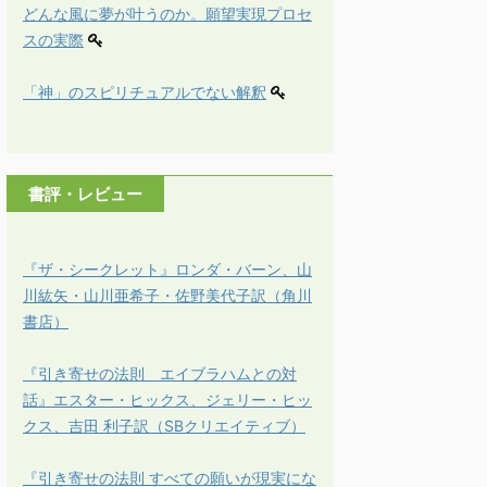
どんな風に夢が叶うのか。願望実現プロセ
スの実際
「神」のスピリチュアルでない解釈
書評・レビュー
『ザ・シークレット』ロンダ・バーン、山
川紘矢・山川亜希子・佐野美代子訳（角川
書店）
『引き寄せの法則 エイブラハムとの対
話』エスター・ヒックス、ジェリー・ヒッ
クス、吉田 利子訳（SBクリエイティブ）
『引き寄せの法則 すべての願いが現実にな