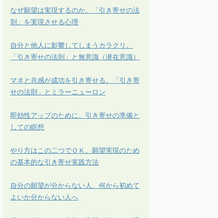
なぜ願望は実現するのか。「引き寄せの法
則」を実現させる心理
自分と他人に影響してしまうカラクリ。
「引き寄せの法則」と無意識（潜在意識）
マネと共感が成功を引き寄せる。「引き寄
せの法則」とミラーニューロン
即効性アップのために。引き寄せの準備と
しての瞑想
やり方はこの二つでＯＫ。願望実現のため
の基本的な引き寄せ実践方法
自分の願望が分からない人、何から初めて
よいか分からない人へ