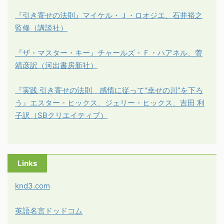
『引き寄せの法則』マイケル・Ｊ・ロオジエ、石井裕之
監修（講談社）
『ザ・マスター・キー』チャールズ・Ｆ・ハアネル、菅
靖彦訳（河出書房新社）
『実践 引き寄せの法則 感情に従って“幸せの川”を下ろ
う』エスター・ヒックス、ジェリー・ヒックス、吉田 利
子訳（SBクリエイティブ）
Links
knd3.com
英語名言ドッドコム