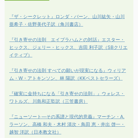
『ザ・シークレット』ロンダ・バーン、山川紘矢・山川
亜希子・佐野美代子訳（角川書店）
『引き寄せの法則 エイブラハムとの対話』エスター・
ヒックス、ジェリー・ヒックス、吉田 利子訳（SBクリエ
イティブ）
『引き寄せの法則 すべての願いが現実になる』ウィリア
ム・W・アトキンソン、林 陽訳（KKベストセラーズ）
『確実に金持ちになる「引き寄せの法則」』ウォレス・
ワトルズ、川島和正監訳（三笠書房）
『ニューソート―その系譜と現代的意義』マーチン・A.
ラーソン、高橋 和夫・木村 清次・鳥田 恵・井出 啓一・
越智 洋訳（日本教文社）