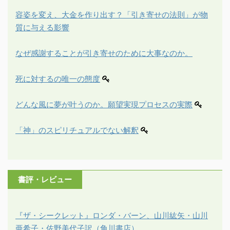
容姿を変え、大金を作り出す？「引き寄せの法則」が物
質に与える影響
なぜ感謝することが引き寄せのために大事なのか。
死に対するの唯一の態度
どんな風に夢が叶うのか。願望実現プロセスの実際
「神」のスピリチュアルでない解釈
書評・レビュー
『ザ・シークレット』ロンダ・バーン、山川紘矢・山川
亜希子・佐野美代子訳（角川書店）