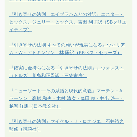
『引き寄せの法則 エイブラハムとの対話』エスター・
ヒックス、ジェリー・ヒックス、吉田 利子訳（SBクリエ
イティブ）
『引き寄せの法則 すべての願いが現実になる』ウィリア
ム・W・アトキンソン、林 陽訳（KKベストセラーズ）
『確実に金持ちになる「引き寄せの法則」』ウォレス・
ワトルズ、川島和正監訳（三笠書房）
『ニューソート―その系譜と現代的意義』マーチン・A.
ラーソン、高橋 和夫・木村 清次・鳥田 恵・井出 啓一・
越智 洋訳（日本教文社）
『引き寄せの法則』マイケル・Ｊ・ロオジエ、石井裕之
監修（講談社）