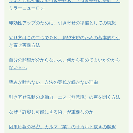
マネと共感が成功を引き寄せる。「引き寄せの法則」と
ミラーニューロン
即効性アップのために。引き寄せの準備としての瞑想
やり方はこの二つでＯＫ。願望実現のための基本的な引
き寄せ実践方法
自分の願望が分からない人、何から初めてよいか分から
ない人へ
望みが叶わない、方法の実践が続かない理由
引き寄せ発動の原動力。エス（無意識）の声を聞く方法
なぜ「許容し可能にする術」が重要なのか
因果応報の秘密。カルマ（業）のオカルト抜きの解釈