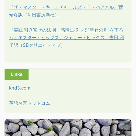
『ザ・マスター・キー』チャールズ・Ｆ・ハアネル、菅
靖彦訳（河出書房新社）
『実践 引き寄せの法則 感情に従って“幸せの川”を下ろ
う』エスター・ヒックス、ジェリー・ヒックス、吉田 利
子訳（SBクリエイティブ）
Links
knd3.com
英語名言ドッドコム