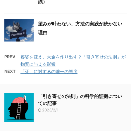
で、それに気づいて、いてくれる
識）
ら、それは「もうそのことは考え
ことに感謝できたら、そこが引き
るな」って言われてるってコト
寄せの強力なスタート地点になる
か。
ってコトよ。
望みが叶わない、方法の実践が続かない
理由
コンドーさん
そーね。
「それを考え続けたら、パワーが
PREV
容姿を変え、大金を作り出す？「引き寄せの法則」が
奪われて、もっとダメになる
物質に与える影響
ぜ？」ってコトね。
NEXT
「死」に対するの唯一の態度
「引き寄せの法則」の科学的証拠につい
ての記事
2023/2/1