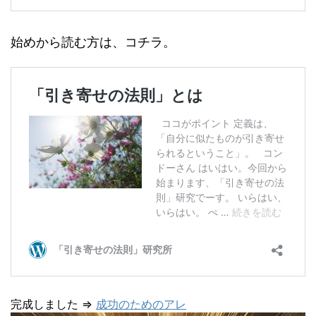
感謝することがエゴイスティッ
クな見方だけから考えたとしても、自分にとっ
始めから読む方は、コチラ。
てとても得になる行為だという点
すべての人が別々に自分のためだけに仕
「様々なことを、自分の力だけで行う
事をしていたなら、不便で貧乏なままだった
としたら・・・」と考える
完成しました ⇒
成功のためのアレ