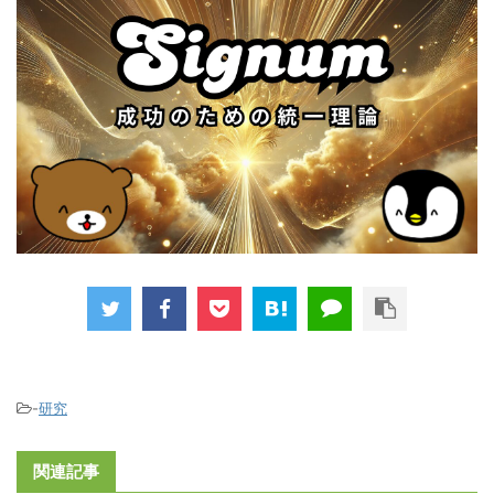
「自分が無力であるこ
と」を自らに証明すること
ぺんたか
色んなヒトが、それぞれの受け持
ぺんたか
ち分の役割をちゃんと果たしてい
意識して感謝するってコトに、わ
るから、ヒトってぇのは豊かに暮
ぺんたか
ざとらしさを感じるヒトはいるか
らしているんやな。
「ありがとう」って言うコトは、
もね。
「オレって恵まれてるよなぁ」と
コンドーさん
自分に言ってるコトでもある、
コンドーさん
ぺんたか
と。
ボクらのエサも、そんなヒトたち
んー、でもね。
から得られますの。
感謝ってば、ジコチューにもオス
ひとたび感謝のキモチが起こって
コンドーさん
記事の一番下のリンクから、とっ
スメな、ずいぶんおトクな習慣だ
しまえば、実際には、誰もソンは
とと何か、買ってくだたい。
ったのネ。
言ってみりゃ、自分を洗脳してる
-
研究
しないんだよなぁ。
あはー。
ってコトよ。
しかも、するべき感謝を忘れてし
コンドーさん
まっている方が、だんぜん多いと
感謝をされたときにどう感じるかにつ
関連記事
そーだぜぇ？
思うし。