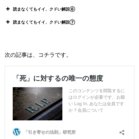
「色々なことを失って、また取り戻すようなこ
読まなくてもイイ、クドい解説⑥
とを頭で想像してみる」
読まなくてもイイ、クドい解説⑦
なぜ感謝されると喜びを感じるのでし
ょうか。
次の記事は、コチラです。
人間は命であり、命はつねに自分自身を肯定し
続けながら生きています。
強い影響力を持った肯定的な感情のや
り取りがなされるスタート地点が感謝だ
ありがたいもの、価値あるものに囲ま
れて生きているという自分を、強く意識化する
行為