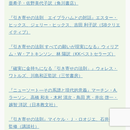
亜希子・佐野美代子訳（角川書店）
『引き寄せの法則 エイブラハムとの対話』エスター・
ヒックス、ジェリー・ヒックス、吉田 利子訳（SBクリエ
イティブ）
『引き寄せの法則 すべての願いが現実になる』ウィリア
ム・W・アトキンソン、林 陽訳（KKベストセラーズ）
『確実に金持ちになる「引き寄せの法則」』ウォレス・
ワトルズ、川島和正監訳（三笠書房）
『ニューソート―その系譜と現代的意義』マーチン・A.
ラーソン、高橋 和夫・木村 清次・鳥田 恵・井出 啓一・
越智 洋訳（日本教文社）
『引き寄せの法則』マイケル・Ｊ・ロオジエ、石井裕之
監修（講談社）