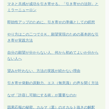
マネと共感が成功を引き寄せる。「引き寄せの法則」と
ミラーニューロン
即効性アップのために。引き寄せの準備としての瞑想
やり方はこの二つでＯＫ。願望実現のための基本的な引
き寄せ実践方法
自分の願望が分からない人、何から初めてよいか分から
ない人へ
望みが叶わない、方法の実践が続かない理由
引き寄せ発動の原動力。エス（無意識）の声を聞く方法
なぜ「許容し可能にする術」が重要なのか
因果応報の秘密。カルマ（業）のオカルト抜きの解釈