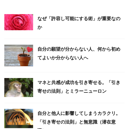
いては、決めることはできない
ちゃんと習慣づけて、「むしろ、
なんで感謝しないか、意味がワカ
ラン」ってくらいになっちゃおう
なぜ「許容し可能にする術」が重要なの
ぜぃ？
か
ぺんたか
自分の願望が分からない人、何から初め
だいたいは、感謝されると心が勝
てよいか分からない人へ
手に喜んじゃう、と。
コンドーさん
ぺんたか
マネと共感が成功を引き寄せる。「引き
うん。
まぁ、すげームカつく感じの家族
直接的には自分では操作できない
寄せの法則」とミラーニューロン
だとしても、失踪したらきっと必
感情に、人間は支配されておるの
死になって探すよね。
だよ。
だいたいのヒトは。
自分と他人に影響してしまうカラクリ。
ぺんたか
コンドーさん
「引き寄せの法則」と無意識（潜在意
何かを考えてイヤな気分になった