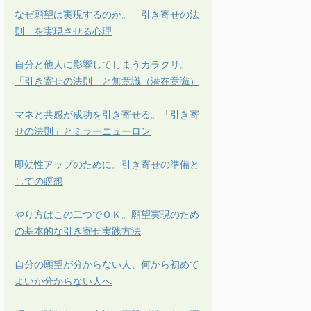
なぜ願望は実現するのか。「引き寄せの法
則」を実現させる心理
自分と他人に影響してしまうカラクリ。
「引き寄せの法則」と無意識（潜在意識）
マネと共感が成功を引き寄せる。「引き寄
せの法則」とミラーニューロン
即効性アップのために。引き寄せの準備と
しての瞑想
やり方はこの二つでＯＫ。願望実現のため
の基本的な引き寄せ実践方法
自分の願望が分からない人、何から初めて
よいか分からない人へ