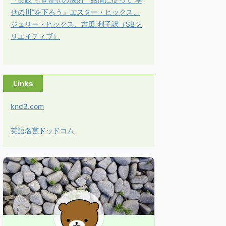
せの川”を下ろう』エスター・ヒックス、
ジェリー・ヒックス、吉田 利子訳（SBク
リエイティブ）
Links
knd3.com
英語名言ドッドコム