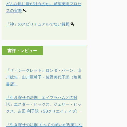
どんな風に夢が叶うのか。願望実現プロセ
スの実際
「神」のスピリチュアルでない解釈
書評・レビュー
『ザ・シークレット』ロンダ・バーン、山
川紘矢・山川亜希子・佐野美代子訳（角川
書店）
『引き寄せの法則 エイブラハムとの対
話』エスター・ヒックス、ジェリー・ヒッ
クス、吉田 利子訳（SBクリエイティブ）
『引き寄せの法則 すべての願いが現実にな