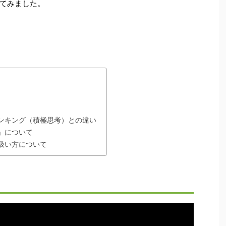
てみました。
ンキング（積極思考）との違い
」について
扱い方について