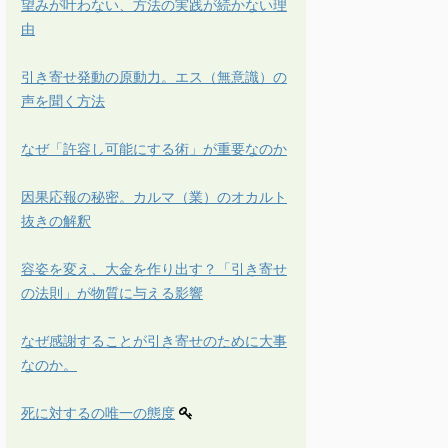
望みが叶わない、方法の実践が続かない理
由
引き寄せ発動の原動力。エス（無意識）の
声を聞く方法
なぜ「許容し可能にする術」が重要なのか
因果応報の秘密。カルマ（業）のオカルト
抜きの解釈
容姿を変え、大金を作り出す？「引き寄せ
の法則」が物質に与える影響
なぜ感謝することが引き寄せのために大事
なのか。
死に対するの唯一の態度