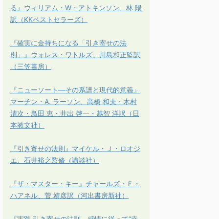
る』ウィリアム・W・アトキンソン、林 陽
訳（KKベストセラーズ）
『確実に金持ちになる「引き寄せの法
則」』ウォレス・ワトルズ、川島和正監訳
（三笠書房）
『ニューソート―その系譜と現代的意義』
マーチン・A. ラーソン、高橋 和夫・木村
清次・鳥田 恵・井出 啓一・越智 洋訳（日
本教文社）
『引き寄せの法則』マイケル・Ｊ・ロオジ
エ、石井裕之監修（講談社）
『ザ・マスター・キー』チャールズ・Ｆ・
ハアネル、菅 靖彦訳（河出書房新社）
『実践 引き寄せの法則 感情に従って“幸