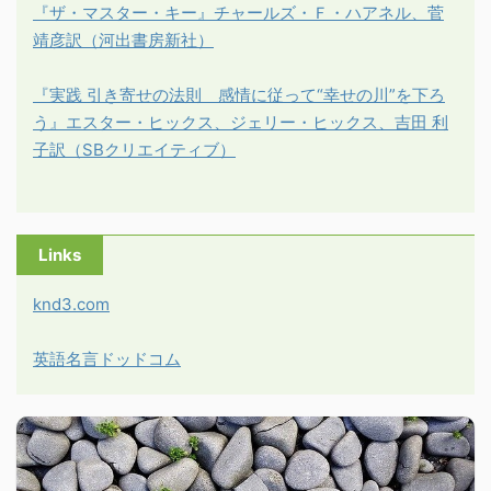
『ザ・マスター・キー』チャールズ・Ｆ・ハアネル、菅
靖彦訳（河出書房新社）
『実践 引き寄せの法則 感情に従って“幸せの川”を下ろ
う』エスター・ヒックス、ジェリー・ヒックス、吉田 利
子訳（SBクリエイティブ）
Links
knd3.com
英語名言ドッドコム