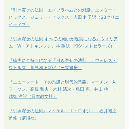
『引き寄せの法則 エイブラハムとの対話』エスター・
ヒックス、ジェリー・ヒックス、吉田 利子訳（SBクリエ
イティブ）
『引き寄せの法則 すべての願いが現実になる』ウィリア
ム・W・アトキンソン、林 陽訳（KKベストセラーズ）
『確実に金持ちになる「引き寄せの法則」』ウォレス・
ワトルズ、川島和正監訳（三笠書房）
『ニューソート―その系譜と現代的意義』マーチン・A.
ラーソン、高橋 和夫・木村 清次・鳥田 恵・井出 啓一・
越智 洋訳（日本教文社）
『引き寄せの法則』マイケル・Ｊ・ロオジエ、石井裕之
監修（講談社）