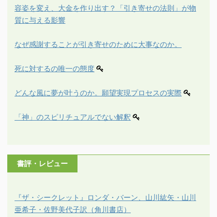
容姿を変え、大金を作り出す？「引き寄せの法則」が物
質に与える影響
なぜ感謝することが引き寄せのために大事なのか。
死に対するの唯一の態度
どんな風に夢が叶うのか。願望実現プロセスの実際
「神」のスピリチュアルでない解釈
書評・レビュー
『ザ・シークレット』ロンダ・バーン、山川紘矢・山川
亜希子・佐野美代子訳（角川書店）