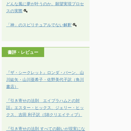
どんな風に夢が叶うのか。願望実現プロセ
スの実際
「神」のスピリチュアルでない解釈
書評・レビュー
『ザ・シークレット』ロンダ・バーン、山
川紘矢・山川亜希子・佐野美代子訳（角川
書店）
『引き寄せの法則 エイブラハムとの対
話』エスター・ヒックス、ジェリー・ヒッ
クス、吉田 利子訳（SBクリエイティブ）
『引き寄せの法則 すべての願いが現実にな