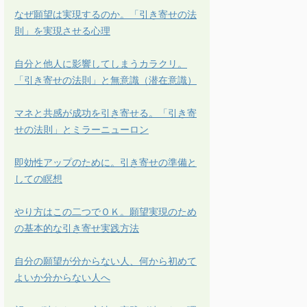
なぜ願望は実現するのか。「引き寄せの法
則」を実現させる心理
自分と他人に影響してしまうカラクリ。
「引き寄せの法則」と無意識（潜在意識）
マネと共感が成功を引き寄せる。「引き寄
せの法則」とミラーニューロン
即効性アップのために。引き寄せの準備と
しての瞑想
やり方はこの二つでＯＫ。願望実現のため
の基本的な引き寄せ実践方法
自分の願望が分からない人、何から初めて
よいか分からない人へ