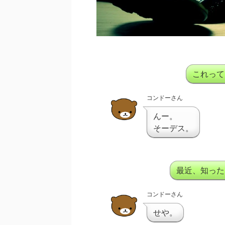
これって
コンドーさん
んー。
そーデス。
最近、知った
コンドーさん
せや。