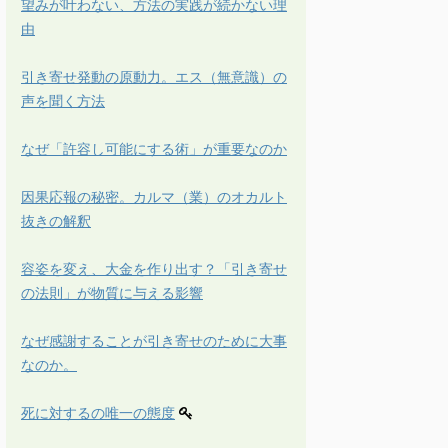
望みが叶わない、方法の実践が続かない理
由
引き寄せ発動の原動力。エス（無意識）の
声を聞く方法
なぜ「許容し可能にする術」が重要なのか
因果応報の秘密。カルマ（業）のオカルト
抜きの解釈
容姿を変え、大金を作り出す？「引き寄せ
の法則」が物質に与える影響
なぜ感謝することが引き寄せのために大事
なのか。
死に対するの唯一の態度