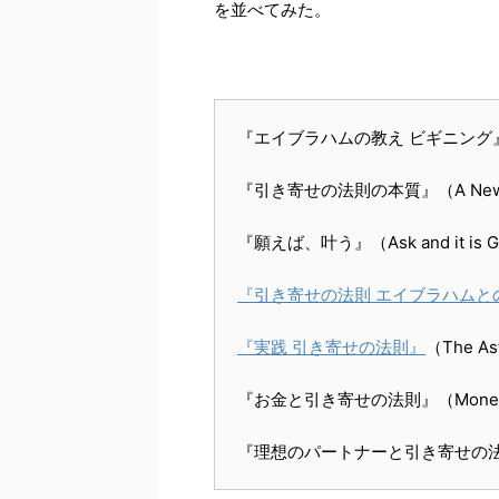
を並べてみた。
『エイブラハムの教え ビギニング』（A Ne
『引き寄せの法則の本質』（A New Begi
『願えば、叶う』（Ask and it is Gi
『引き寄せの法則 エイブラハムと
『実践 引き寄せの法則』
（The Ast
『お金と引き寄せの法則』（Money and t
『理想のパートナーと引き寄せの法則』（T