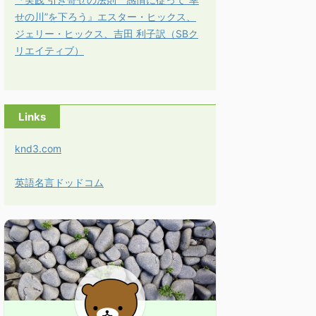
せの川”を下ろう』エスター・ヒックス、
ジェリー・ヒックス、吉田 利子訳（SBク
リエイティブ）
Links
knd3.com
英語名言ドッドコム