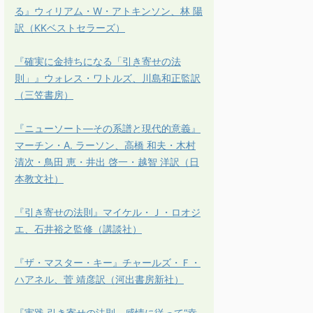
る』ウィリアム・W・アトキンソン、林 陽
訳（KKベストセラーズ）
『確実に金持ちになる「引き寄せの法
則」』ウォレス・ワトルズ、川島和正監訳
（三笠書房）
『ニューソート―その系譜と現代的意義』
マーチン・A. ラーソン、高橋 和夫・木村
清次・鳥田 恵・井出 啓一・越智 洋訳（日
本教文社）
『引き寄せの法則』マイケル・Ｊ・ロオジ
エ、石井裕之監修（講談社）
『ザ・マスター・キー』チャールズ・Ｆ・
ハアネル、菅 靖彦訳（河出書房新社）
『実践 引き寄せの法則 感情に従って“幸